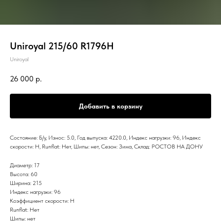
Uniroyal 215/60 R1796H
Uniroyal
26 000
р.
Добавить в корзину
Состояние: Б/у, Износ: 5.0, Год выпуска: 4220.0, Индекс нагрузки: 96, Индекс
скорости: H, Runflat: Нет, Шипы: нет, Сезон: Зима, Склад: РОСТОВ НА ДОНУ
Диаметр: 17
Высота: 60
Ширина: 215
Индекс нагрузки: 96
Коэффициент скорости: H
Runflat: Нет
Шипы: нет