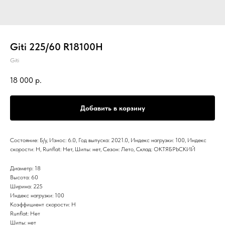
Giti 225/60 R18100H
Giti
18 000
р.
Добавить в корзину
Состояние: Б/у, Износ: 6.0, Год выпуска: 2021.0, Индекс нагрузки: 100, Индекс
скорости: H, Runflat: Нет, Шипы: нет, Сезон: Лето, Склад: ОКТЯБРЬСКИЙ
Диаметр: 18
Высота: 60
Ширина: 225
Индекс нагрузки: 100
Коэффициент скорости: H
Runflat: Нет
Шипы: нет