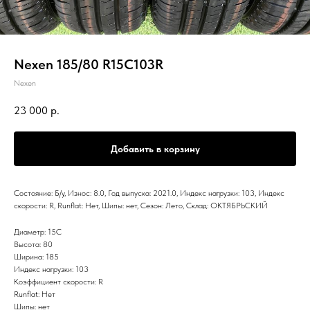
Nexen 185/80 R15C103R
Nexen
23 000
р.
Добавить в корзину
Состояние: Б/у, Износ: 8.0, Год выпуска: 2021.0, Индекс нагрузки: 103, Индекс
скорости: R, Runflat: Нет, Шипы: нет, Сезон: Лето, Склад: ОКТЯБРЬСКИЙ
Диаметр: 15C
Высота: 80
Ширина: 185
Индекс нагрузки: 103
Коэффициент скорости: R
Runflat: Нет
Шипы: нет