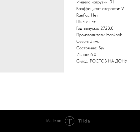
Индекс нагрузки: 91
Коэффициент скорости: V
Runflat: Нет
Шипы: нет
Год выпуска: 2723.0
Производитель: Hankook
Сезон: Зима
Состояние: Б/у
Износ: 6.0
Склад: РОСТОВ НА ДОНУ
Tilda
Made on