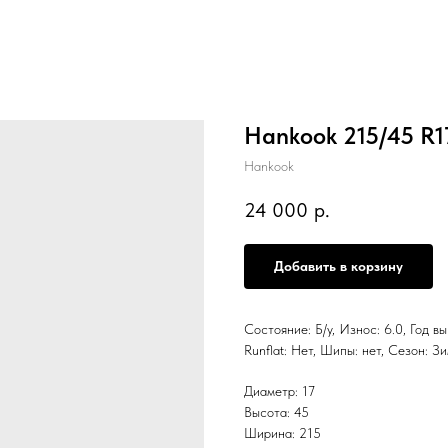
Hankook 215/45 R1
Hankook
24 000
р.
Добавить в корзину
Состояние: Б/у, Износ: 6.0, Год в
Runflat: Нет, Шипы: нет, Сезон:
Диаметр: 17
Высота: 45
Ширина: 215