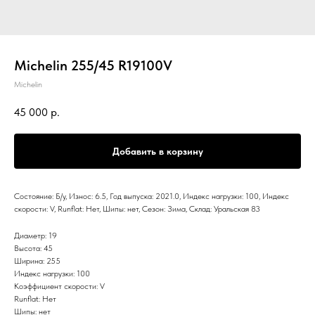
Michelin 255/45 R19100V
Michelin
45 000
р.
Добавить в корзину
Состояние: Б/у, Износ: 6.5, Год выпуска: 2021.0, Индекс нагрузки: 100, Индекс
скорости: V, Runflat: Нет, Шипы: нет, Сезон: Зима, Склад: Уральская 83
Диаметр: 19
Высота: 45
Ширина: 255
Индекс нагрузки: 100
Коэффициент скорости: V
Runflat: Нет
Шипы: нет