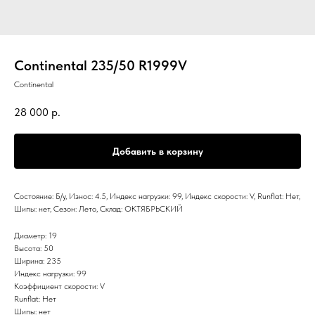
Continental 235/50 R1999V
Continental
28 000
р.
Добавить в корзину
Состояние: Б/у, Износ: 4.5, Индекс нагрузки: 99, Индекс скорости: V, Runflat: Нет,
Шипы: нет, Сезон: Лето, Склад: ОКТЯБРЬСКИЙ
Диаметр: 19
Высота: 50
Ширина: 235
Индекс нагрузки: 99
Коэффициент скорости: V
Runflat: Нет
Шипы: нет