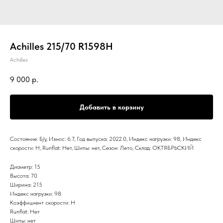
Achilles 215/70 R1598H
Achilles
9 000
р.
Добавить в корзину
Состояние: Б/у, Износ: 6.7, Год выпуска: 2022.0, Индекс нагрузки: 98, Индекс
скорости: H, Runflat: Нет, Шипы: нет, Сезон: Лето, Склад: ОКТЯБРЬСКИЙ
Диаметр: 15
Высота: 70
Ширина: 215
Индекс нагрузки: 98
Коэффициент скорости: H
Runflat: Нет
Шипы: нет