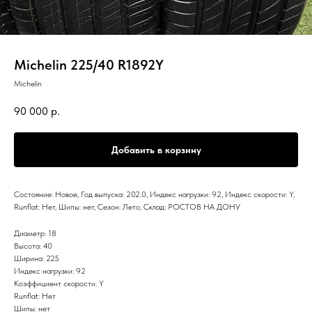
Michelin 225/40 R1892Y
Michelin
90 000
р.
Добавить в корзину
Состояние: Новое, Год выпуска: 202.0, Индекс нагрузки: 92, Индекс скорости: Y,
Runflat: Нет, Шипы: нет, Сезон: Лето, Склад: РОСТОВ НА ДОНУ
Диаметр: 18
Высота: 40
Ширина: 225
Индекс нагрузки: 92
Коэффициент скорости: Y
Runflat: Нет
Шипы: нет