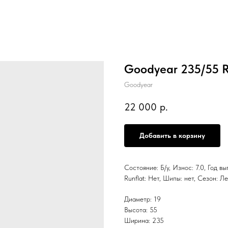
Goodyear 235/55 
Goodyear
22 000
р.
Добавить в корзину
Состояние: Б/у, Износ: 7.0, Год в
Runflat: Нет, Шипы: нет, Сезо
Диаметр: 19
Высота: 55
Ширина: 235