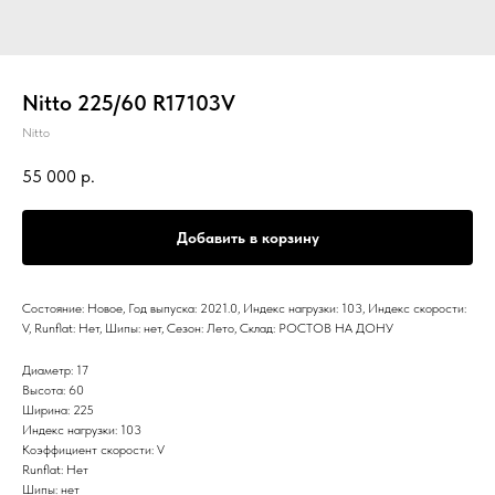
Nitto 225/60 R17103V
Nitto
55 000
р.
Добавить в корзину
Состояние: Новое, Год выпуска: 2021.0, Индекс нагрузки: 103, Индекс скорости:
V, Runflat: Нет, Шипы: нет, Сезон: Лето, Склад: РОСТОВ НА ДОНУ
Диаметр: 17
Высота: 60
Ширина: 225
Индекс нагрузки: 103
Коэффициент скорости: V
Runflat: Нет
Шипы: нет