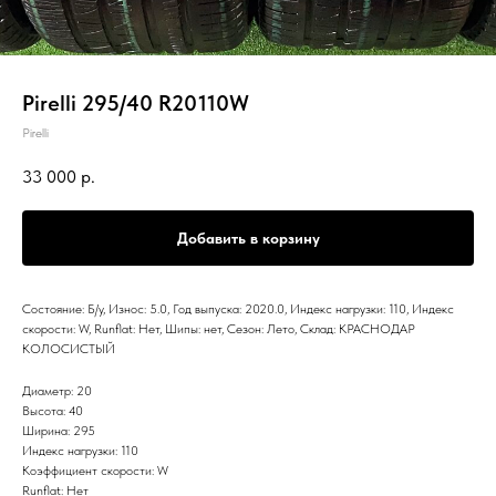
Pirelli 295/40 R20110W
Pirelli
33 000
р.
Добавить в корзину
Состояние: Б/у, Износ: 5.0, Год выпуска: 2020.0, Индекс нагрузки: 110, Индекс
скорости: W, Runflat: Нет, Шипы: нет, Сезон: Лето, Склад: КРАСНОДАР
КОЛОСИСТЫЙ
Диаметр: 20
Высота: 40
Ширина: 295
Индекс нагрузки: 110
Коэффициент скорости: W
Runflat: Нет