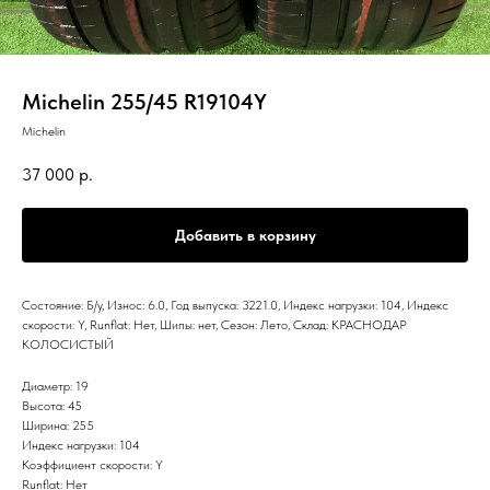
Michelin 255/45 R19104Y
Michelin
37 000
р.
Добавить в корзину
Состояние: Б/у, Износ: 6.0, Год выпуска: 3221.0, Индекс нагрузки: 104, Индекс
скорости: Y, Runflat: Нет, Шипы: нет, Сезон: Лето, Склад: КРАСНОДАР
КОЛОСИСТЫЙ
Диаметр: 19
Высота: 45
Ширина: 255
Индекс нагрузки: 104
Коэффициент скорости: Y
Runflat: Нет