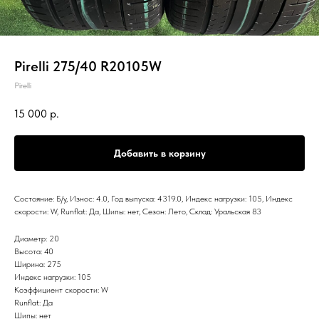
Pirelli 275/40 R20105W
Pirelli
15 000
р.
Добавить в корзину
Состояние: Б/у, Износ: 4.0, Год выпуска: 4319.0, Индекс нагрузки: 105, Индекс
скорости: W, Runflat: Да, Шипы: нет, Сезон: Лето, Склад: Уральская 83
Диаметр: 20
Высота: 40
Ширина: 275
Индекс нагрузки: 105
Коэффициент скорости: W
Runflat: Да
Шипы: нет