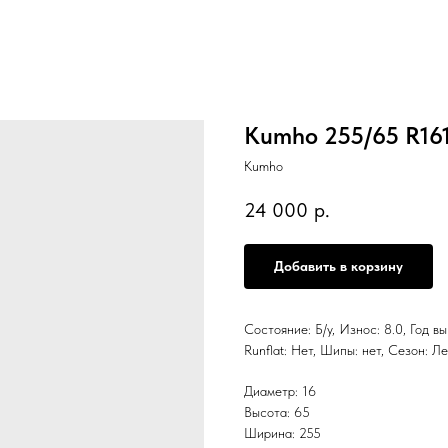
Kumho 255/65 R16
Kumho
24 000
р.
Добавить в корзину
Состояние: Б/у, Износ: 8.0, Год в
Runflat: Нет, Шипы: нет, Сезон:
Диаметр: 16
Высота: 65
Ширина: 255