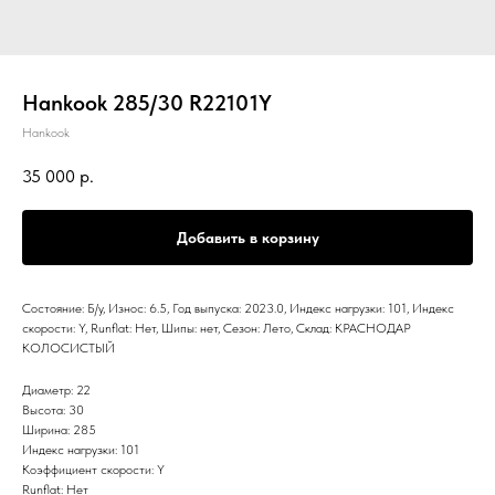
Hankook 285/30 R22101Y
Hankook
35 000
р.
Добавить в корзину
Состояние: Б/у, Износ: 6.5, Год выпуска: 2023.0, Индекс нагрузки: 101, Индекс
скорости: Y, Runflat: Нет, Шипы: нет, Сезон: Лето, Склад: КРАСНОДАР
КОЛОСИСТЫЙ
Диаметр: 22
Высота: 30
Ширина: 285
Индекс нагрузки: 101
Коэффициент скорости: Y
Runflat: Нет