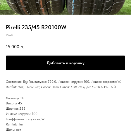
Pirelli 235/45 R20100W
Pirelli
15 000
р.
Добавить в корзину
Состояние: Б/у, Год выпуска: 720.0, Индекс нагрузки: 100, Индекс скорости: W,
Runflat: Нет, Шипы: нет, Сезон: Лето, Склад: КРАСНОДАР КОЛОСИСТЫЙ
Диаметр: 20
Высота: 45
Ширина: 235
Индекс нагрузки: 100
Коэффициент скорости: W
Runflat: Нет
Шипы: нет