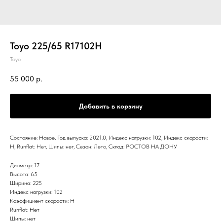
Toyo 225/65 R17102H
Toyo
55 000
р.
Добавить в корзину
Состояние: Новое, Год выпуска: 2021.0, Индекс нагрузки: 102, Индекс скорости:
H, Runflat: Нет, Шипы: нет, Сезон: Лето, Склад: РОСТОВ НА ДОНУ
Диаметр: 17
Высота: 65
Ширина: 225
Индекс нагрузки: 102
Коэффициент скорости: H
Runflat: Нет
Шипы: нет