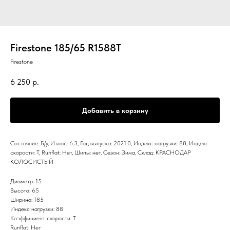
Firestone 185/65 R1588T
Firestone
6 250
р.
Добавить в корзину
Состояние: Б/у, Износ: 6.3, Год выпуска: 2021.0, Индекс нагрузки: 88, Индекс
скорости: T, Runflat: Нет, Шипы: нет, Сезон: Зима, Склад: КРАСНОДАР
КОЛОСИСТЫЙ
Диаметр: 15
Высота: 65
Ширина: 185
Индекс нагрузки: 88
Коэффициент скорости: T
Runflat: Нет