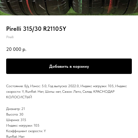
Pirelli 315/30 R21105Y
Pirelli
20 000
р.
Добавить в корзину
Состояние: Б/у, Износ: 5.0, Год выпуска: 2022.0, Индекс нагрузки: 105, Индекс
скорости: Y, Runflat: Нет, Шипы: нет, Сезон: Лето, Склад: КРАСНОДАР
КОЛОСИСТЫЙ
Диаметр: 21
Высота: 30
Ширина: 315
Индекс нагрузки: 105
Коэффициент скорости: Y
Runflat: Нет