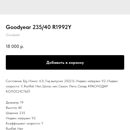
Goodyear 235/40 R1992Y
Goodyear
18 000
р.
Добавить в корзину
Состояние: Б/у, Износ: 6.0, Год выпуска: 2022.0, Индекс нагрузки: 92, Индекс
скорости: Y, Runflat: Нет, Шипы: нет, Сезон: Лето, Склад: КРАСНОДАР
КОЛОСИСТЫЙ
Диаметр: 19
Высота: 40
Ширина: 235
Индекс нагрузки: 92
Коэффициент скорости: Y
Runflat: Нет