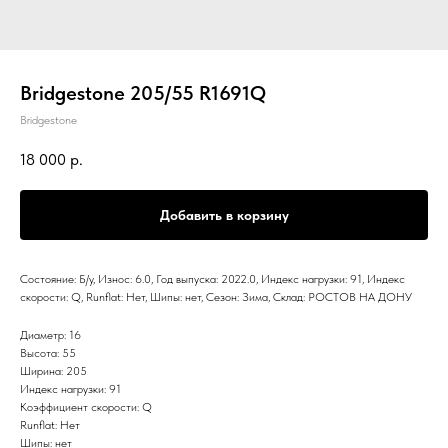
Bridgestone 205/55 R1691Q
Bridgestone
18 000
р.
Добавить в корзину
Состояние: Б/у, Износ: 6.0, Год выпуска: 2022.0, Индекс нагрузки: 91, Индекс
скорости: Q, Runflat: Нет, Шипы: нет, Сезон: Зима, Склад: РОСТОВ НА ДОНУ
Диаметр: 16
Высота: 55
Ширина: 205
Индекс нагрузки: 91
Коэффициент скорости: Q
Runflat: Нет
Шипы: нет