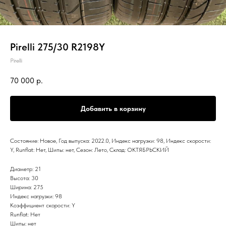
Pirelli 275/30 R2198Y
Pirelli
70 000
р.
Добавить в корзину
Состояние: Новое, Год выпуска: 2022.0, Индекс нагрузки: 98, Индекс скорости:
Y, Runflat: Нет, Шипы: нет, Сезон: Лето, Склад: ОКТЯБРЬСКИЙ
Диаметр: 21
Высота: 30
Ширина: 275
Индекс нагрузки: 98
Коэффициент скорости: Y
Runflat: Нет
Шипы: нет