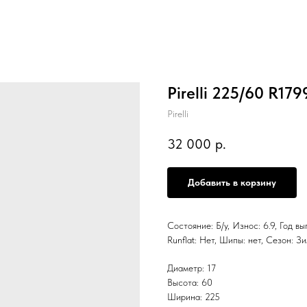
Pirelli 225/60 R17
Pirelli
32 000
р.
Добавить в корзину
Состояние: Б/у, Износ: 6.9, Год в
Runflat: Нет, Шипы: нет, Сезон:
Диаметр: 17
Высота: 60
Ширина: 225