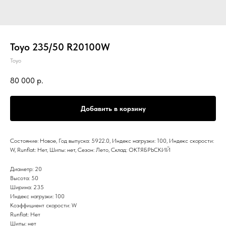
Toyo 235/50 R20100W
Toyo
80 000
р.
Добавить в корзину
Состояние: Новое, Год выпуска: 5922.0, Индекс нагрузки: 100, Индекс скорости:
W, Runflat: Нет, Шипы: нет, Сезон: Лето, Склад: ОКТЯБРЬСКИЙ
Диаметр: 20
Высота: 50
Ширина: 235
Индекс нагрузки: 100
Коэффициент скорости: W
Runflat: Нет
Шипы: нет