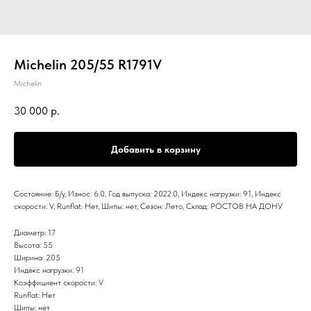
Michelin 205/55 R1791V
Michelin
30 000
р.
Добавить в корзину
Состояние: Б/у, Износ: 6.0, Год выпуска: 2022.0, Индекс нагрузки: 91, Индекс
скорости: V, Runflat: Нет, Шипы: нет, Сезон: Лето, Склад: РОСТОВ НА ДОНУ
Диаметр: 17
Высота: 55
Ширина: 205
Индекс нагрузки: 91
Коэффициент скорости: V
Runflat: Нет
Шипы: нет