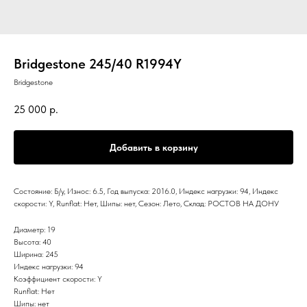
Bridgestone 245/40 R1994Y
Bridgestone
25 000
р.
Добавить в корзину
Состояние: Б/у, Износ: 6.5, Год выпуска: 2016.0, Индекс нагрузки: 94, Индекс
скорости: Y, Runflat: Нет, Шипы: нет, Сезон: Лето, Склад: РОСТОВ НА ДОНУ
Диаметр: 19
Высота: 40
Ширина: 245
Индекс нагрузки: 94
Коэффициент скорости: Y
Runflat: Нет
Шипы: нет