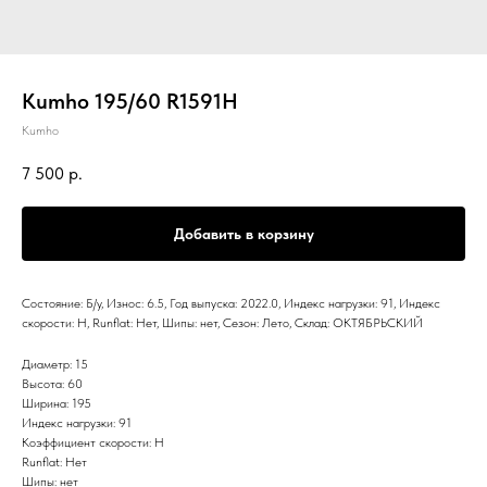
Kumho 195/60 R1591H
Kumho
7 500
р.
Добавить в корзину
Состояние: Б/у, Износ: 6.5, Год выпуска: 2022.0, Индекс нагрузки: 91, Индекс
скорости: H, Runflat: Нет, Шипы: нет, Сезон: Лето, Склад: ОКТЯБРЬСКИЙ
Диаметр: 15
Высота: 60
Ширина: 195
Индекс нагрузки: 91
Коэффициент скорости: H
Runflat: Нет
Шипы: нет