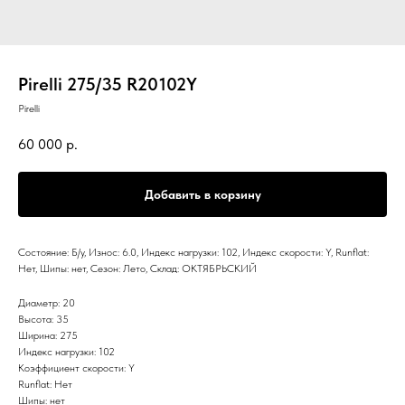
Pirelli 275/35 R20102Y
Pirelli
60 000
р.
Добавить в корзину
Состояние: Б/у, Износ: 6.0, Индекс нагрузки: 102, Индекс скорости: Y, Runflat:
Нет, Шипы: нет, Сезон: Лето, Склад: ОКТЯБРЬСКИЙ
Диаметр: 20
Высота: 35
Ширина: 275
Индекс нагрузки: 102
Коэффициент скорости: Y
Runflat: Нет
Шипы: нет