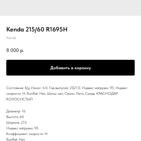
Kenda 215/60 R1695H
Kenda
8 000
р.
Добавить в корзину
Состояние: Б/у, Износ: 6.0, Год выпуска: 2021.0, Индекс нагрузки: 95, Индекс
скорости: H, Runflat: Нет, Шипы: нет, Сезон: Лето, Склад: КРАСНОДАР
КОЛОСИСТЫЙ
Диаметр: 16
Высота: 60
Ширина: 215
Индекс нагрузки: 95
Коэффициент скорости: H
Runflat: Нет