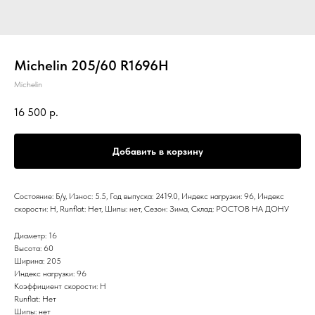
Michelin 205/60 R1696H
Michelin
16 500
р.
Добавить в корзину
Состояние: Б/у, Износ: 5.5, Год выпуска: 2419.0, Индекс нагрузки: 96, Индекс
скорости: H, Runflat: Нет, Шипы: нет, Сезон: Зима, Склад: РОСТОВ НА ДОНУ
Диаметр: 16
Высота: 60
Ширина: 205
Индекс нагрузки: 96
Коэффициент скорости: H
Runflat: Нет
Шипы: нет