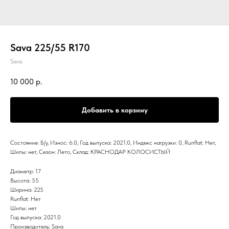
Sava 225/55 R170
Sava
10 000
р.
Добавить в корзину
Состояние: Б/у, Износ: 6.0, Год выпуска: 2021.0, Индекс нагрузки: 0, Runflat: Нет,
Шипы: нет, Сезон: Лето, Склад: КРАСНОДАР КОЛОСИСТЫЙ
Диаметр: 17
Высота: 55
Ширина: 225
Runflat: Нет
Шипы: нет
Год выпуска: 2021.0
Производитель: Sava