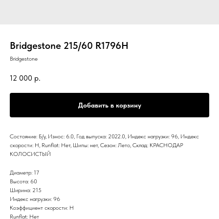
Bridgestone 215/60 R1796H
Bridgestone
12 000
р.
Добавить в корзину
Состояние: Б/у, Износ: 6.0, Год выпуска: 2022.0, Индекс нагрузки: 96, Индекс
скорости: H, Runflat: Нет, Шипы: нет, Сезон: Лето, Склад: КРАСНОДАР
КОЛОСИСТЫЙ
Диаметр: 17
Высота: 60
Ширина: 215
Индекс нагрузки: 96
Коэффициент скорости: H
Runflat: Нет