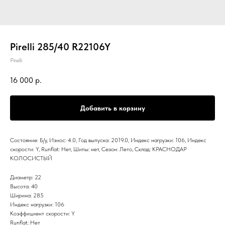
Pirelli 285/40 R22106Y
Pirelli
16 000
р.
Добавить в корзину
Состояние: Б/у, Износ: 4.0, Год выпуска: 2019.0, Индекс нагрузки: 106, Индекс
скорости: Y, Runflat: Нет, Шипы: нет, Сезон: Лето, Склад: КРАСНОДАР
КОЛОСИСТЫЙ
Диаметр: 22
Высота: 40
Ширина: 285
Индекс нагрузки: 106
Коэффициент скорости: Y
Runflat: Нет