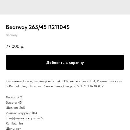
Bearway 265/45 R21104S
Bearway
77 000
р.
Добавить в корзину
Состояние: Новое, Год выпуска: 2024.0, Индекс нагрузки: 104, Индекс скорости:
S, Runflat: Нет, Шипы: нет, Сезон: Зима, Склад: РОСТОВ НА ДОНУ
Диаметр: 21
Высота: 45
Ширина: 265
Индекс нагрузки: 104
Коэффициент скорости: S
Runflat: Нет
Шипы: нет