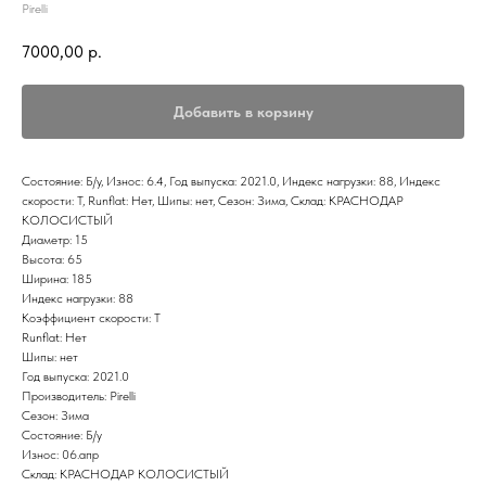
Pirelli
7000,00
р.
Добавить в корзину
Состояние: Б/у, Износ: 6.4, Год выпуска: 2021.0, Индекс нагрузки: 88, Индекс
скорости: T, Runflat: Нет, Шипы: нет, Сезон: Зима, Склад: КРАСНОДАР
КОЛОСИСТЫЙ
Диаметр: 15
Высота: 65
Ширина: 185
Индекс нагрузки: 88
Коэффициент скорости: T
Runflat: Нет
Шипы: нет
Год выпуска: 2021.0
Производитель: Pirelli
Сезон: Зима
Состояние: Б/у
Износ: 06.апр
Склад: КРАСНОДАР КОЛОСИСТЫЙ