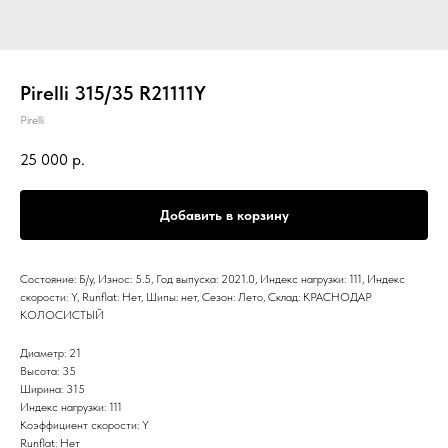
Pirelli 315/35 R21111Y
Pirelli
25 000
р.
Добавить в корзину
Состояние: Б/у, Износ: 5.5, Год выпуска: 2021.0, Индекс нагрузки: 111, Индекс
скорости: Y, Runflat: Нет, Шипы: нет, Сезон: Лето, Склад: КРАСНОДАР
КОЛОСИСТЫЙ
Диаметр: 21
Высота: 35
Ширина: 315
Индекс нагрузки: 111
Коэффициент скорости: Y
Runflat: Нет