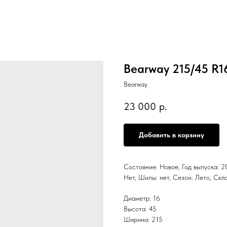
Bearway 215/45 R
Bearway
23 000
р.
Добавить в корзину
Состояние: Новое, Год выпуска: 20
Нет, Шипы: нет, Сезон: Лето,
Диаметр: 16
Высота: 45
Ширина: 215