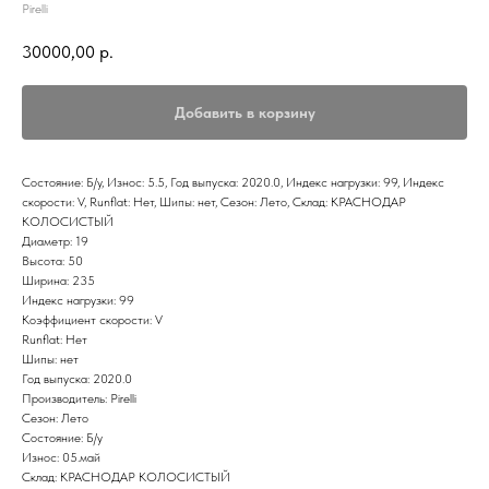
Pirelli
30000,00
р.
Добавить в корзину
Состояние: Б/у, Износ: 5.5, Год выпуска: 2020.0, Индекс нагрузки: 99, Индекс
скорости: V, Runflat: Нет, Шипы: нет, Сезон: Лето, Склад: КРАСНОДАР
КОЛОСИСТЫЙ
Диаметр: 19
Высота: 50
Ширина: 235
Индекс нагрузки: 99
Коэффициент скорости: V
Runflat: Нет
Шипы: нет
Год выпуска: 2020.0
Производитель: Pirelli
Сезон: Лето
Состояние: Б/у
Износ: 05.май
Склад: КРАСНОДАР КОЛОСИСТЫЙ