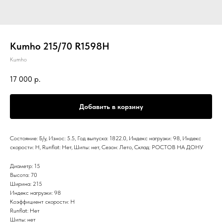
Kumho 215/70 R1598H
Kumho
17 000
р.
Добавить в корзину
Состояние: Б/у, Износ: 5.5, Год выпуска: 1822.0, Индекс нагрузки: 98, Индекс
скорости: H, Runflat: Нет, Шипы: нет, Сезон: Лето, Склад: РОСТОВ НА ДОНУ
Диаметр: 15
Высота: 70
Ширина: 215
Индекс нагрузки: 98
Коэффициент скорости: H
Runflat: Нет
Шипы: нет