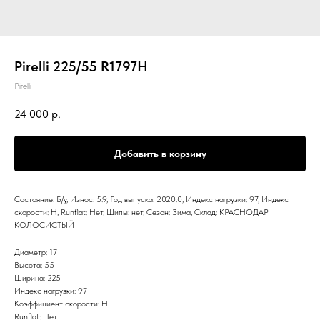
Pirelli 225/55 R1797H
Pirelli
24 000
р.
Добавить в корзину
Состояние: Б/у, Износ: 5.9, Год выпуска: 2020.0, Индекс нагрузки: 97, Индекс
скорости: H, Runflat: Нет, Шипы: нет, Сезон: Зима, Склад: КРАСНОДАР
КОЛОСИСТЫЙ
Диаметр: 17
Высота: 55
Ширина: 225
Индекс нагрузки: 97
Коэффициент скорости: H
Runflat: Нет