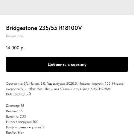
Bridgestone 235/55 R18100V
Bridgestone
14 000
р.
Добавить в корзину
Состояние: Б/у, Износ: 6.0, Год выпуска: 2020.0, Индекс нагрузки: 100, Индекс
скорости: V, Runflat: Нет, Шипы: нет, Сезон: Лето, Склад: КРАСНОДАР
КОЛОСИСТЫЙ
Диаметр: 18
Высота: 55
Ширина: 235
Индекс нагрузки: 100
Коэффициент скорости: V
Runflat: Нет