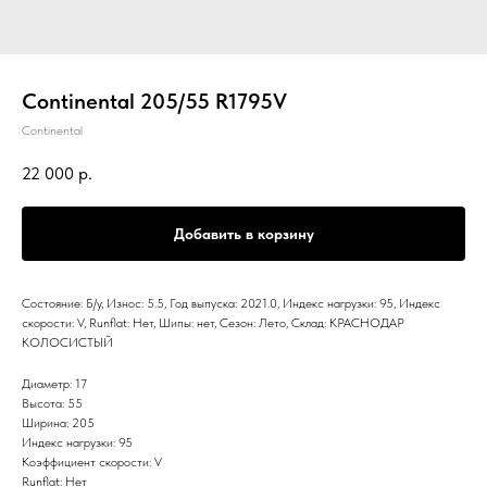
Continental 205/55 R1795V
Continental
22 000
р.
Добавить в корзину
Состояние: Б/у, Износ: 5.5, Год выпуска: 2021.0, Индекс нагрузки: 95, Индекс
скорости: V, Runflat: Нет, Шипы: нет, Сезон: Лето, Склад: КРАСНОДАР
КОЛОСИСТЫЙ
Диаметр: 17
Высота: 55
Ширина: 205
Индекс нагрузки: 95
Коэффициент скорости: V
Runflat: Нет