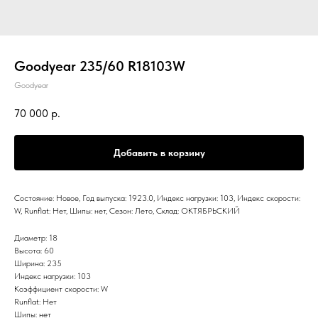
Goodyear 235/60 R18103W
Goodyear
70 000
р.
Добавить в корзину
Состояние: Новое, Год выпуска: 1923.0, Индекс нагрузки: 103, Индекс скорости:
W, Runflat: Нет, Шипы: нет, Сезон: Лето, Склад: ОКТЯБРЬСКИЙ
Диаметр: 18
Высота: 60
Ширина: 235
Индекс нагрузки: 103
Коэффициент скорости: W
Runflat: Нет
Шипы: нет