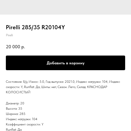
Pirelli 285/35 R20104Y
Pirelli
20 000
р.
Добавить в корзину
Состояние: Б/у, Износ: 5.0, Год выпуска: 2021.0, Индекс нагрузки: 104, Индекс
скорости: Y, Runflat: Да, Шипы: нет, Сезон: Лето, Склад: КРАСНОДАР
КОЛОСИСТЫЙ
Диаметр: 20
Высота: 35
Ширина: 285
Индекс нагрузки: 104
Коэффициент скорости: Y
Runflat: Да