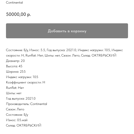
Continental
50000,00
р.
Добавить в корзину
Состояние: Б/у, Износ: 5.5, Год выпуска: 2021.0, Индекс нагрузки: 105, Индекс
скорости: H, Runflat: Нет, Шипы: нет, Сезон: Лето, Склад: ОКТЯБРЬСКИЙ
Диаметр: 20
Высота: 45
Ширина: 255
Индекс нагрузки: 105
Коэффициент скорости: H
Runflat: Нет
Шипы: нет
Год выпуска: 2021.0
Производитель: Continental
Сезон: Лето
Состояние: Б/у
Износ: 05.май
Склад: ОКТЯБРЬСКИЙ