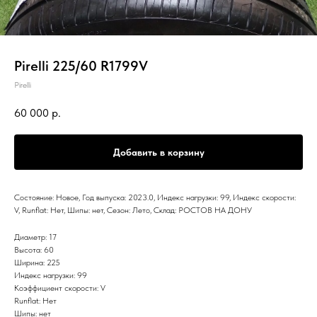
Pirelli 225/60 R1799V
Pirelli
60 000
р.
Добавить в корзину
Состояние: Новое, Год выпуска: 2023.0, Индекс нагрузки: 99, Индекс скорости:
V, Runflat: Нет, Шипы: нет, Сезон: Лето, Склад: РОСТОВ НА ДОНУ
Диаметр: 17
Высота: 60
Ширина: 225
Индекс нагрузки: 99
Коэффициент скорости: V
Runflat: Нет
Шипы: нет