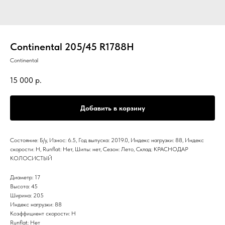
Continental 205/45 R1788H
Continental
15 000
р.
Добавить в корзину
Состояние: Б/у, Износ: 6.5, Год выпуска: 2019.0, Индекс нагрузки: 88, Индекс
скорости: H, Runflat: Нет, Шипы: нет, Сезон: Лето, Склад: КРАСНОДАР
КОЛОСИСТЫЙ
Диаметр: 17
Высота: 45
Ширина: 205
Индекс нагрузки: 88
Коэффициент скорости: H
Runflat: Нет