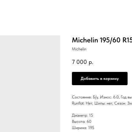
Michelin 195/60 R1
Michelin
7 000
р.
Добавить в корзину
Состояние: Б/у, Износ: 6.0, Год в
Runflat: Нет, Шипы: нет, Сезон:
Диаметр: 15
Высота: 60
Ширина: 195