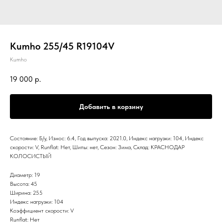
Kumho 255/45 R19104V
Kumho
19 000
р.
Добавить в корзину
Состояние: Б/у, Износ: 6.4, Год выпуска: 2021.0, Индекс нагрузки: 104, Индекс
скорости: V, Runflat: Нет, Шипы: нет, Сезон: Зима, Склад: КРАСНОДАР
КОЛОСИСТЫЙ
Диаметр: 19
Высота: 45
Ширина: 255
Индекс нагрузки: 104
Коэффициент скорости: V
Runflat: Нет