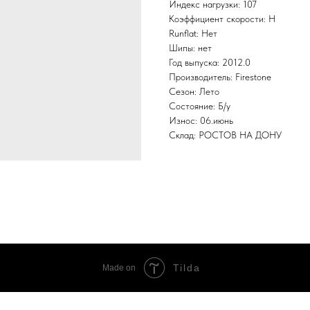
Индекс нагрузки: 107
Коэффициент скорости: H
Runflat: Нет
Шипы: нет
Год выпуска: 2012.0
Производитель: Firestone
Сезон: Лето
Состояние: Б/у
Износ: 06.июнь
Склад: РОСТОВ НА ДОНУ
Tilda
Made on