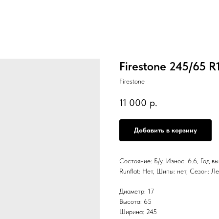
Firestone 245/65 R
Firestone
11 000
р.
Добавить в корзину
Состояние: Б/у, Износ: 6.6, Год в
Runflat: Нет, Шипы: нет, Сезон:
Диаметр: 17
Высота: 65
Ширина: 245